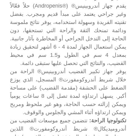
يقدم جهاز أندروبينيس® (®Andropenis) حلاً فعّالاً
وغير جراحي يعتمد على مبدأ قديم ومجرب. بفضل
تقنيته الفريدة وسهولة استخدامه، يوفر نتائج ملموسة
ودائمة تمنحك الثقة والراحة التي تستحقها، دون
الحاجة إلى التدخل الجراحي أو المخاطرة بآثار جانبية.
يمكن استعمال الجهاز لمدة 4 - 6 أشهر لتحقيق زيادة
بمعدل 4 سم في الطول و1.5 سم في محيط
القضيب، والنتائج التي تحصل عليها ستبقى دائمة.
يوفر جهاز تكبير القضيب أندروبينيس® الراحة من
خلال شريط أندروكومفورت® المسجل، الذي يوزع
الضغط على الحشفة (مقدمة القضيب) على مساحة
أكبر. يسهل ارتداؤه لمدة تصل إلى 8 ساعات يومياً
ويمكن إزالته حسب الحاجة، وهو غير ملحوظ ومريح
ويمكن ارتداؤه أثناء المشي والجلوس والوقوف.
تكنولوجيا الراحة:
تتضمن جميع موسعات القضيب من
أندروميديكال® شريط أندروكومفورت® اللذين