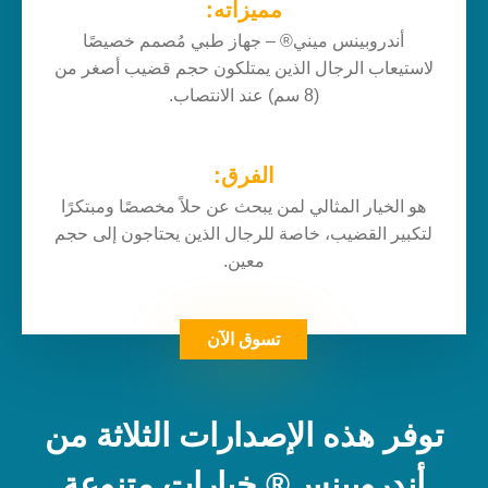
مميزاته:
أندروبينس ميني® – جهاز طبي مُصمم خصيصًا
لاستيعاب الرجال الذين يمتلكون حجم قضيب أصغر من
(8 سم) عند الانتصاب.
الفرق:
هو الخيار المثالي لمن يبحث عن حلاً مخصصًا ومبتكرًا
لتكبير القضيب، خاصة للرجال الذين يحتاجون إلى حجم
معين.
تسوق الآن
توفر هذه الإصدارات الثلاثة من
أندروبينس® خيارات متنوعة