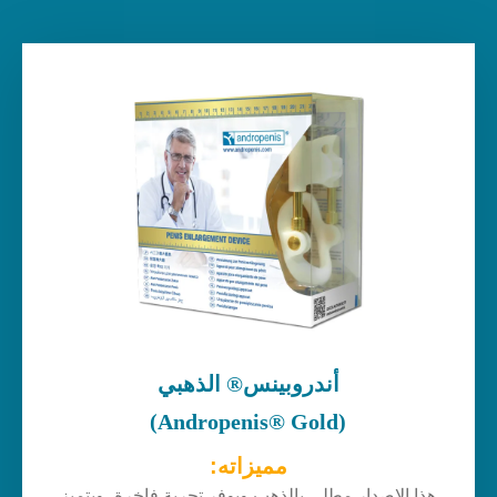
أندروبينس® الذهبي
(Andropenis® Gold)
مميزاته:
هذا الإصدار مطلي بالذهب ويوفر تجربة فاخرة، ويتميز