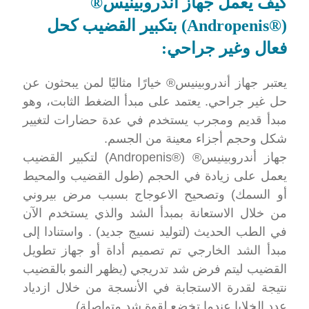
كيف يعمل جهاز أندروبينيس®
(®Andropenis) بتكبير القضيب كحل
فعال وغير جراحي:
يعتبر جهاز أندروبينيس® خيارًا مثاليًا لمن يبحثون عن
حل غير جراحي. يعتمد على مبدأ الضغط الثابت، وهو
مبدأ قديم ومجرب يستخدم في عدة حضارات لتغيير
شكل وحجم أجزاء معينة من الجسم.
جهاز أندروبينيس® (®Andropenis) لتكبير القضيب
يعمل على زيادة في الحجم (طول القضيب والمحيط
أو السمك) وتصحيح الاعوجاج بسبب مرض بيروني
من خلال الاستعانة بمبدأ الشد والذي يستخدم الآن
في الطب الحديث (لتوليد نسيج جديد) . واستنادا إلى
مبدأ الشد الخارجي تم تصميم أداة أو جهاز تطويل
القضيب ليتم فرض شد تدريجي (يظهر النمو بالقضيب
نتيجة لقدرة الاستجابة في الأنسجة من خلال ازدياد
عدد الخلايا عندما تخضع لقوة شد متواصلة).