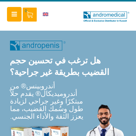
0
هل ترغب في تحسين حجم
القضيب بطريقة غير جراحية؟
أندروبينس® من
أندروميديكال® يقدم حلاً
مبتكرًا وغير جراحي لزيادة
طول وسُمك القضيب، مما
يعزز الثقة والأداء الجنسي.